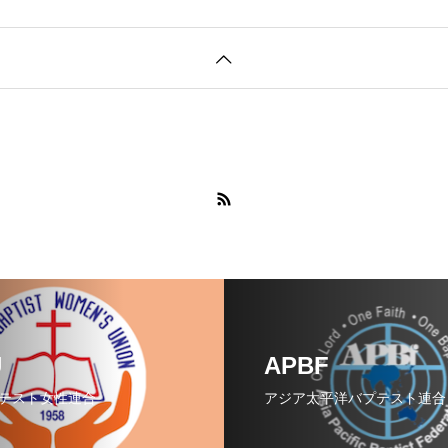
下
矢
印
キ
ー
を
使
っ
て
く
U
APBF
だ
テスト女性連合
アジア太平洋バプテスト連合
さ