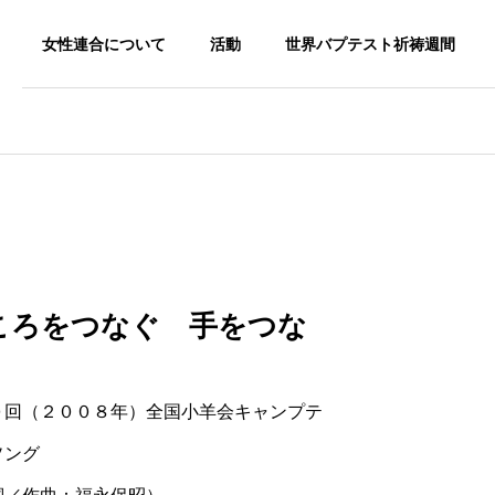
女性連合について
活動
世界バプテスト祈祷週間
ころをつなぐ 手をつな
０回（２００８年）全国小羊会キャンプテ
ソング