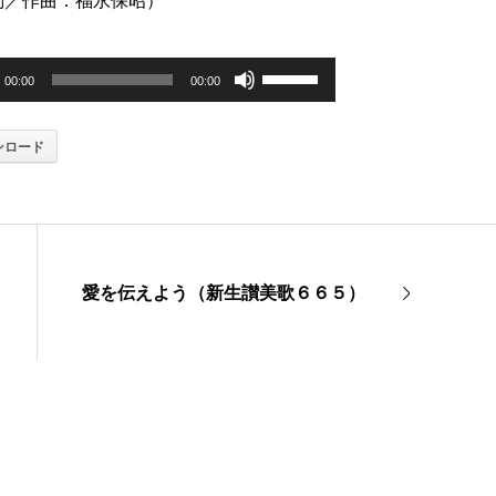
詞／作曲：福永保昭）
ボ
00:00
00:00
リ
ンロード
ュ
ー
ム
調
愛を伝えよう（新生讃美歌６６５）
節
に
は
上