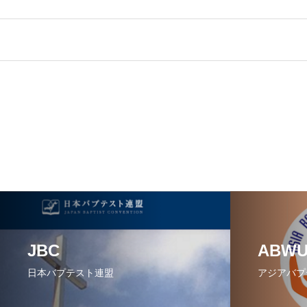
JBC
ABW
日本バプテスト連盟
アジアバプ