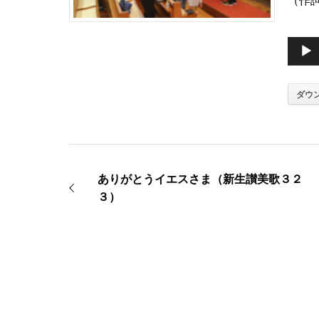
（作
音
声
ダウ
プ
レ
ー
ありがとうイエスさま（新生讃美歌３２
ヤ
３）
ー