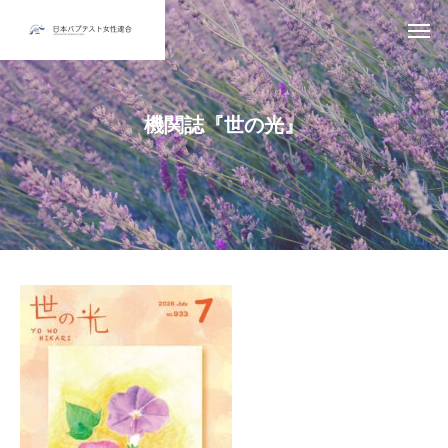
機関誌『世の光』