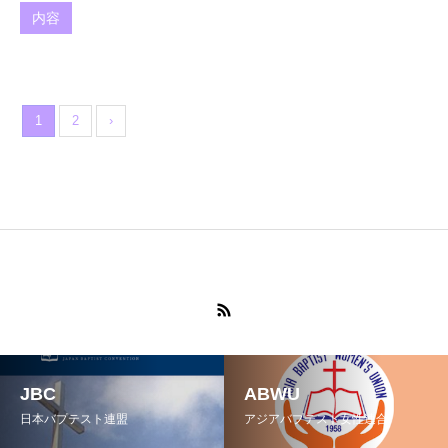
内容
1
2
›
JBC
ABWU
日本バプテスト連盟
アジアバプテスト女性連合