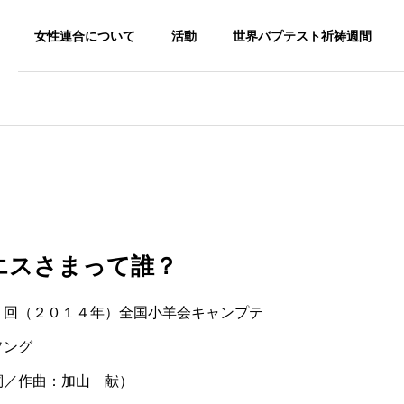
女性連合について
活動
世界バプテスト祈祷週間
エスさまって誰？
５回（２０１４年）全国小羊会キャンプテ
ソング
詞／作曲：加山 献）