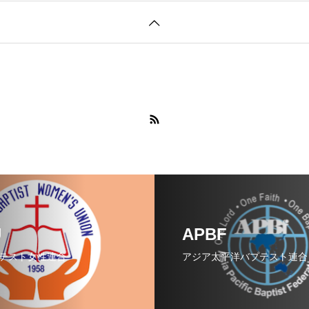
矢
印
キ
ー
を
使
っ
て
く
U
APBF
だ
テスト女性連合
アジア太平洋バプテスト連合
さ
い。