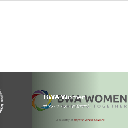
BWA Women
世界バプテスト連盟女性部