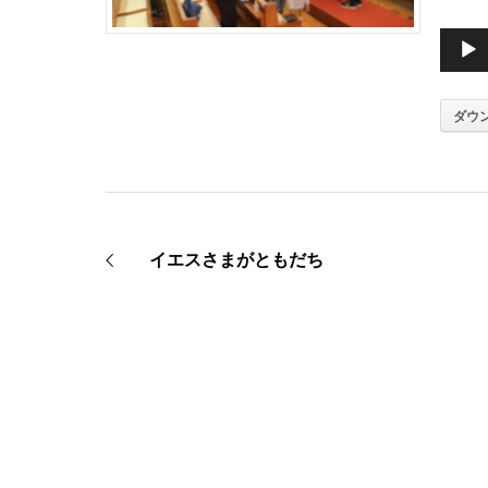
音
声
ダウ
プ
レ
ー
ヤ
イエスさまがともだち
ー