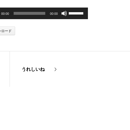
ボ
00:00
00:00
リ
ンロード
ュ
ー
ム
調
うれしいね
節
に
は
上
下