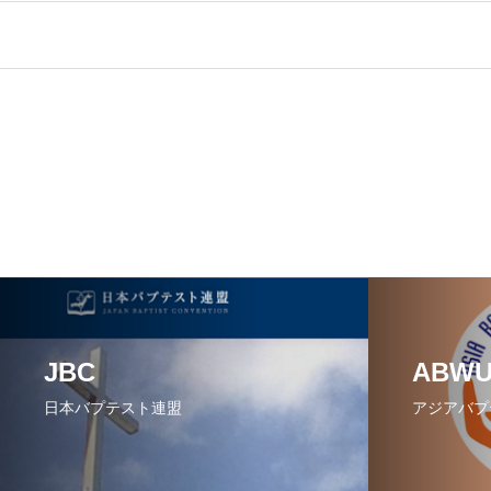
JBC
ABW
日本バプテスト連盟
アジアバプ