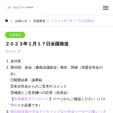
お知らせ
全国発送
２０２３年１月１７日全国発送
全国発送
２０２３年１月１７日全国発送
2023.01.18
送付状
第50回 総会（書面決議総会）報告 関連（加盟女性会の
み）
①開票結果・議事録
②各女性会からのご意見やコメント
③感謝とご意見欄への応答（役員会）
【
各種書類ダウンロード
】ページからご確認ください（パス
ワードが必要です）
第33回全国小羊会デイキャンプ＆小羊会リーダーの集い（オ