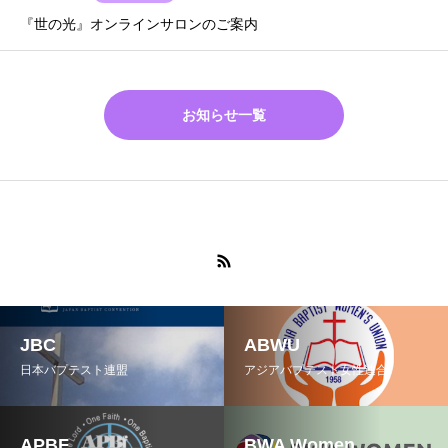
『世の光』オンラインサロンのご案内
お知らせ一覧
JBC
ABWU
日本バプテスト連盟
アジアバプテスト女性連合
APBF
BWA Women