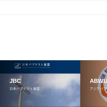
JBC
ABW
日本バプテスト連盟
アジアバプ