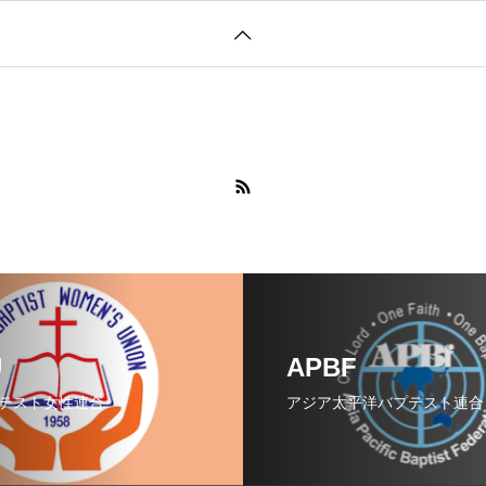
U
APBF
テスト女性連合
アジア太平洋バプテスト連合