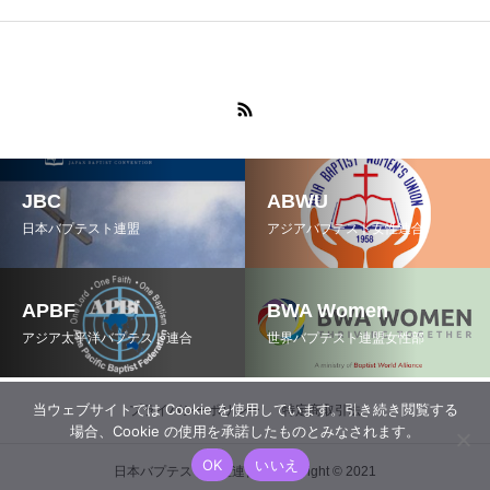
JBC
ABWU
日本バプテスト連盟
アジアバプテスト女性連合
APBF
BWA Women
アジア太平洋バプテスト連合
世界バプテスト連盟女性部
当ウェブサイトでは Cookie を使用しています。引き続き閲覧する
プライバシーポリシー
特定商取引法
場合、Cookie の使用を承諾したものとみなされます。
OK
いいえ
日本バプテスト女性連合 Copyright © 2021