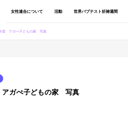
女性連合について
活動
世界バプテスト祈祷週間
年度 アガぺ子どもの家 写真
 アガぺ子どもの家 写真