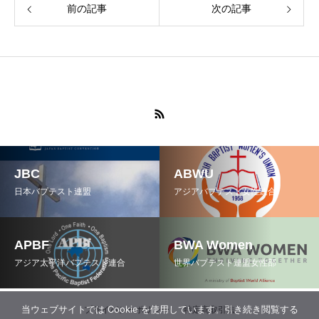
前の記事
次の記事
JBC
ABWU
日本バプテスト連盟
アジアバプテスト女性連合
APBF
BWA Women
アジア太平洋バプテスト連合
世界バプテスト連盟女性部
当ウェブサイトでは Cookie を使用しています。引き続き閲覧する
プライバシーポリシー
特定商取引法