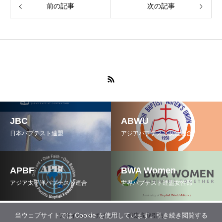
前の記事
次の記事
JBC
ABWU
日本バプテスト連盟
アジアバプテスト女性連合
APBF
BWA Women
アジア太平洋バプテスト連合
世界バプテスト連盟女性部
当ウェブサイトでは Cookie を使用しています。引き続き閲覧する
プライバシーポリシー
特定商取引法