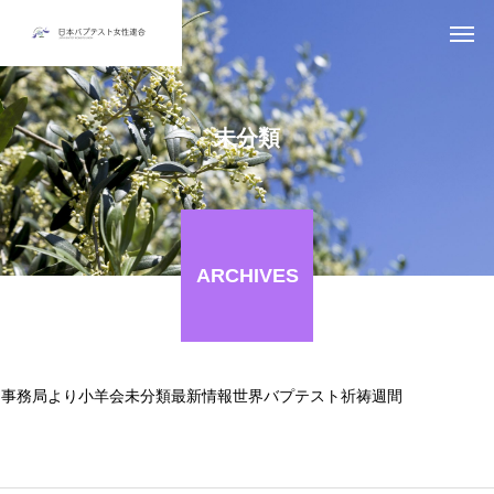
未分類
ARCHIVES
事務局より
小羊会
未分類
最新情報
世界バプテスト祈祷週間